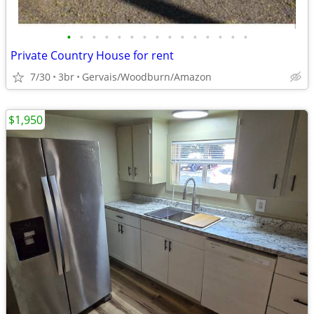
•
•
•
•
•
•
•
•
•
•
•
•
•
•
•
Private Country House for rent
7/30
3br
Gervais/Woodburn/Amazon
$1,950