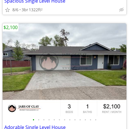
Spacious Single Level House
8/6
3br
1322ft
2
$2,100
•
•
•
•
•
•
•
•
•
•
•
•
•
Adorable Single Level House