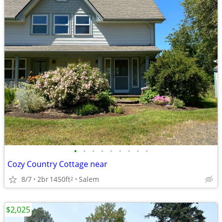
•
•
•
•
•
•
•
•
•
Cozy Country Cottage near
8/7
2br
1450ft
Salem
2
$2,025