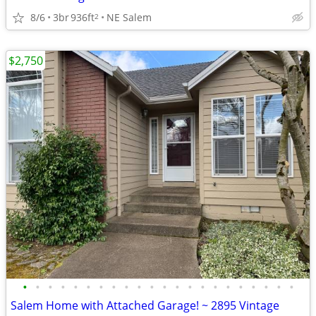
8/6
3br
936ft
NE Salem
2
$2,750
•
•
•
•
•
•
•
•
•
•
•
•
•
•
•
•
•
•
•
•
•
•
Salem Home with Attached Garage! ~ 2895 Vintage