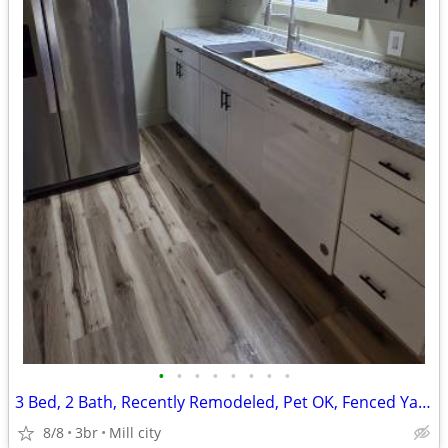
•
•
•
•
•
•
•
•
3 Bed, 2 Bath, Recently Remodeled, Pet OK, Fenced Yard, Garage
8/8
3br
Mill city