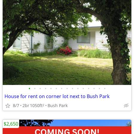
•
•
•
•
•
•
•
•
•
•
•
•
•
•
•
House for rent on corner lot next to Bush Park
8/7
2br
1050ft
Bush Park
2
$2,650