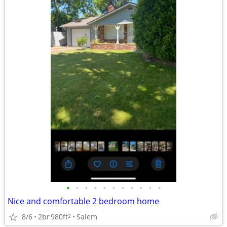
•
•
•
•
•
•
•
•
•
•
•
Nice and comfortable 2 bedroom home
8/6
2br
980ft
Salem
2