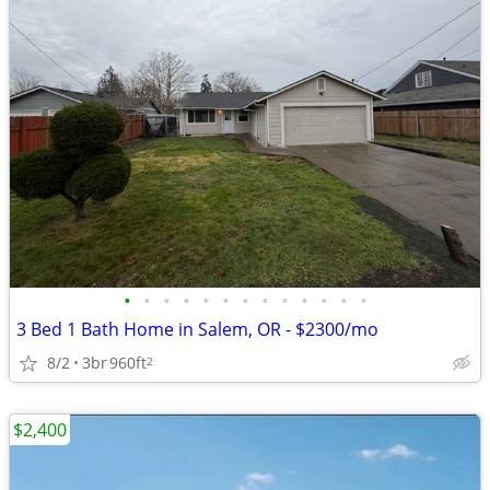
•
•
•
•
•
•
•
•
•
•
•
•
•
3 Bed 1 Bath Home in Salem, OR - $2300/mo
8/2
3br
960ft
2
$2,400