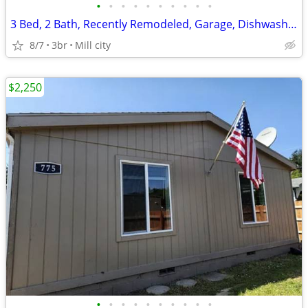
•
•
•
•
•
•
•
•
•
•
3 Bed, 2 Bath, Recently Remodeled, Garage, Dishwasher, Fenced Yard
8/7
3br
Mill city
$2,250
•
•
•
•
•
•
•
•
•
•