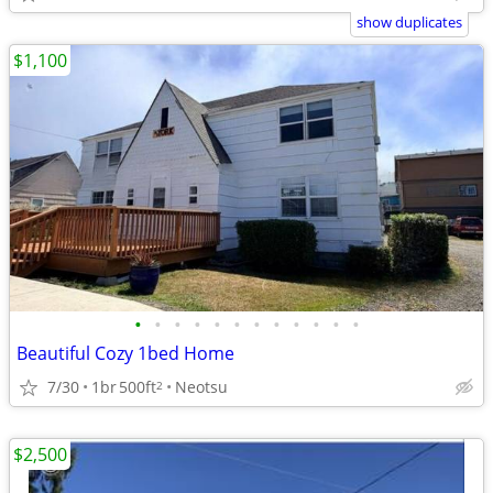
show duplicates
$1,100
•
•
•
•
•
•
•
•
•
•
•
•
Beautiful Cozy 1bed Home
7/30
1br
500ft
Neotsu
2
$2,500