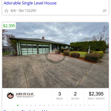
Adorable Single Level House
8/6
3br
1322ft
2
$2,395
•
•
•
•
•
•
•
•
•
•
•
•
•
•
•
•
•
•