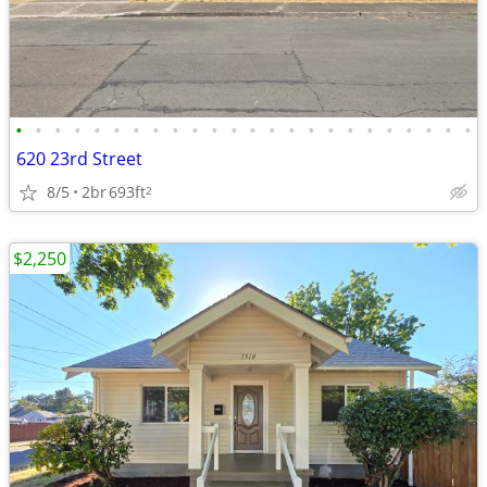
•
•
•
•
•
•
•
•
•
•
•
•
•
•
•
•
•
•
•
•
•
•
•
•
620 23rd Street
8/5
2br
693ft
2
$2,250