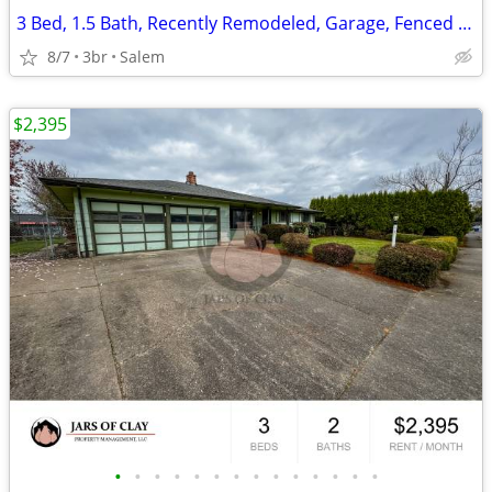
3 Bed, 1.5 Bath, Recently Remodeled, Garage, Fenced Yard, Pet OK
8/7
3br
Salem
$2,395
•
•
•
•
•
•
•
•
•
•
•
•
•
•