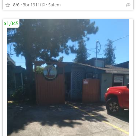
8/6
3br
1911ft
Salem
2
$1,045