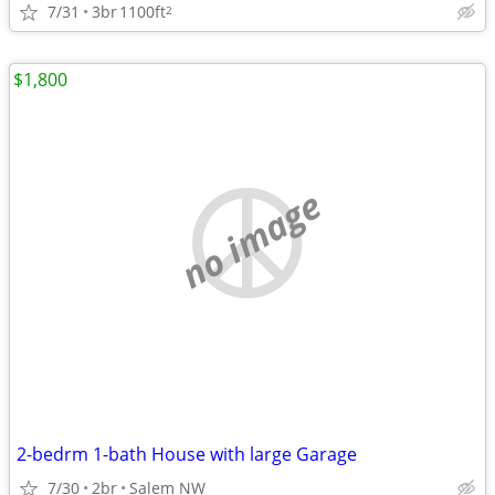
7/31
3br
1100ft
2
$1,800
no image
2-bedrm 1-bath House with large Garage
7/30
2br
Salem NW