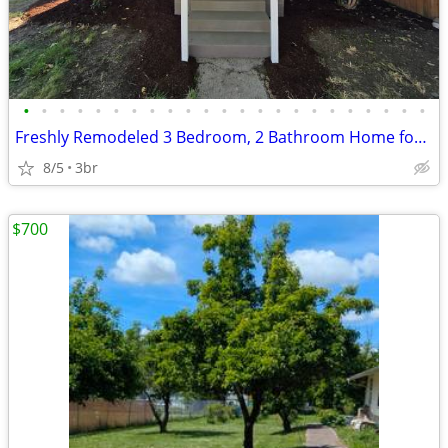
•
•
•
•
•
•
•
•
•
•
•
•
•
•
•
•
•
•
•
•
•
•
•
Freshly Remodeled 3 Bedroom, 2 Bathroom Home for Rent – Available Now!
8/5
3br
$700