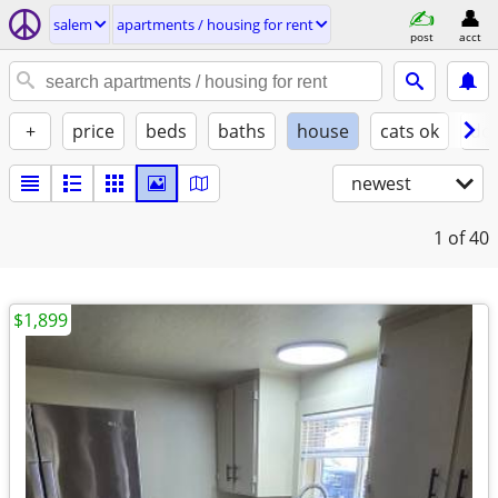
salem
apartments / housing for rent
post
acct
+
price
beds
baths
house
cats ok
do
newest
1
of 40
$1,899