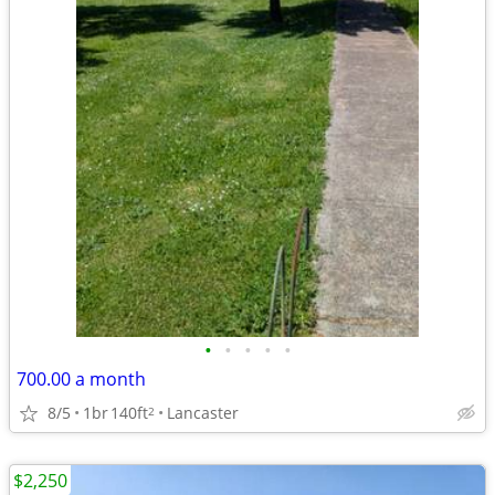
•
•
•
•
•
700.00 a month
8/5
1br
140ft
Lancaster
2
$2,250