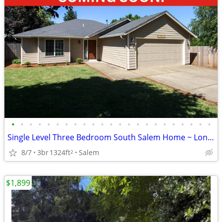
•
•
•
•
•
•
•
•
•
•
•
•
•
•
•
•
•
•
•
•
•
•
•
Single Level Three Bedroom South Salem Home ~ Lone Oak 3882
8/7
3br
1324ft
Salem
2
$1,899