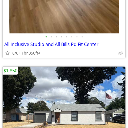
•
•
•
•
•
•
•
•
All Inclusive Studio and All Bills Pd Fit Center
8/6
1br
350ft
2
$1,850