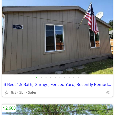
•
•
•
•
•
•
•
•
•
•
3 Bed, 1.5 Bath, Garage, Fenced Yard, Recently Remodeled
8/5
3br
Salem
$2,600