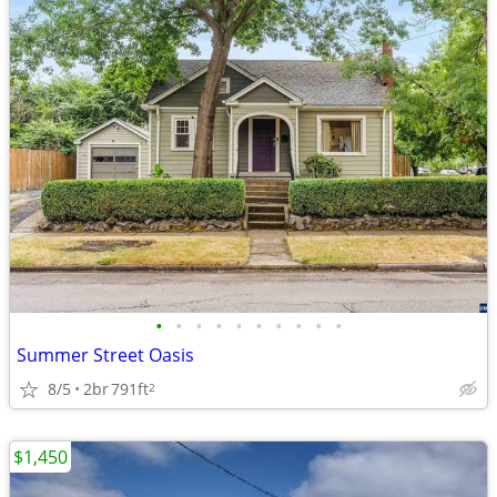
•
•
•
•
•
•
•
•
•
•
Summer Street Oasis
8/5
2br
791ft
2
$1,450