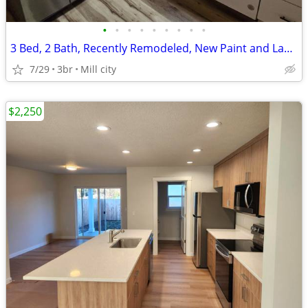
•
•
•
•
•
•
•
•
•
3 Bed, 2 Bath, Recently Remodeled, New Paint and Laminate Flooring
7/29
3br
Mill city
$2,250