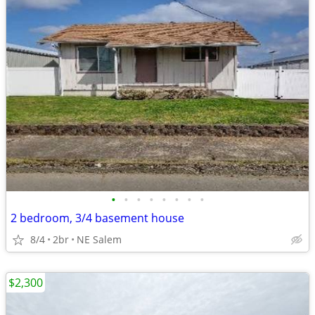
•
•
•
•
•
•
•
•
2 bedroom, 3/4 basement house
8/4
2br
NE Salem
$2,300