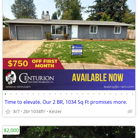
•
•
•
•
•
•
•
•
•
•
•
•
•
•
•
•
•
•
•
•
•
•
•
•
Time to elevate. Our 2 BR, 1034 Sq Ft promises more.
8/7
2br
1034ft
Keizer
2
$2,000