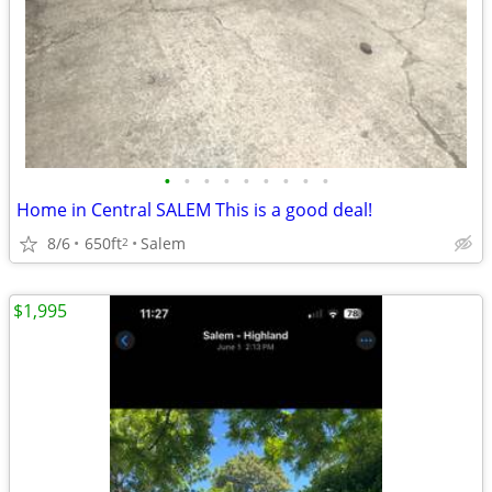
•
•
•
•
•
•
•
•
•
Home in Central SALEM This is a good deal!
8/6
650ft
Salem
2
$1,995