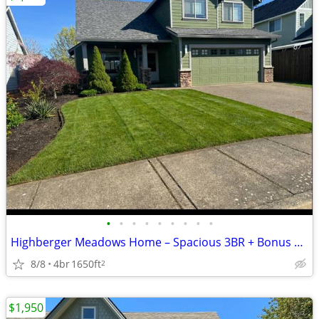
•
•
•
•
•
•
•
•
•
Highberger Meadows Home – Spacious 3BR + Bonus Room & RV Parking
8/8
4br
1650ft
2
$1,950