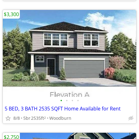
$3,300
•
•
•
•
5 BED, 3 BATH 2535 SQFT Home Available for Rent
8/8
5br
2535ft
Woodburn
2
$2,750